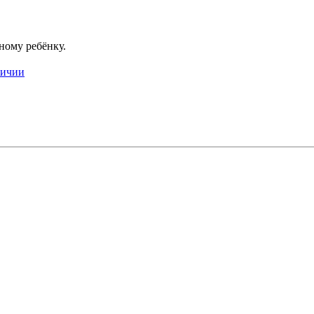
ному ребёнку.
личии