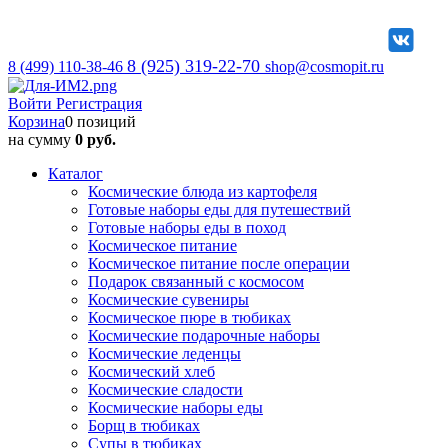
8 (925) 319-22-70
8 (499) 110-38-46
shop@cosmopit.ru
Войти
Регистрация
Корзина
0 позиций
на сумму
0 руб.
Каталог
Космические блюда из картофеля
Готовые наборы еды для путешествий
Готовые наборы еды в поход
Космическое питание
Космическое питание после операции
Подарок связанный с космосом
Космические сувениры
Космическое пюре в тюбиках
Космические подарочные наборы
Космические леденцы
Космический хлеб
Космические сладости
Космические наборы еды
Борщ в тюбиках
Супы в тюбиках