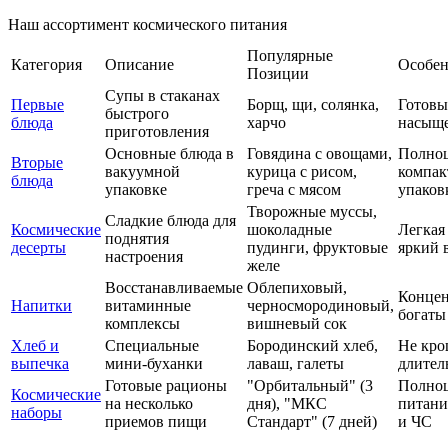
Наш ассортимент космического питания
Популярные
Категория
Описание
Особен
Позиции
Супы в стаканах
Первые
Борщ, щи, солянка,
Готовы 
быстрого
блюда
харчо
насыщ
приготовления
Основные блюда в
Говядина с овощами,
Полноц
Вторые
вакуумной
курица с рисом,
компак
блюда
упаковке
греча с мясом
упаков
Творожные муссы,
Сладкие блюда для
Космические
шоколадные
Легкая 
поднятия
десерты
пудинги, фруктовые
яркий 
настроения
желе
Восстанавливаемые
Облепиховый,
Концен
Напитки
витаминные
черносмородиновый,
богаты
комплексы
вишневый сок
Хлеб и
Специальные
Бородинский хлеб,
Не кро
выпечка
мини-буханки
лаваш, галеты
длител
Готовые рационы
"Орбитальный" (3
Полно
Космические
на несколько
дня), "МКС
питани
наборы
приемов пищи
Стандарт" (7 дней)
и ЧС