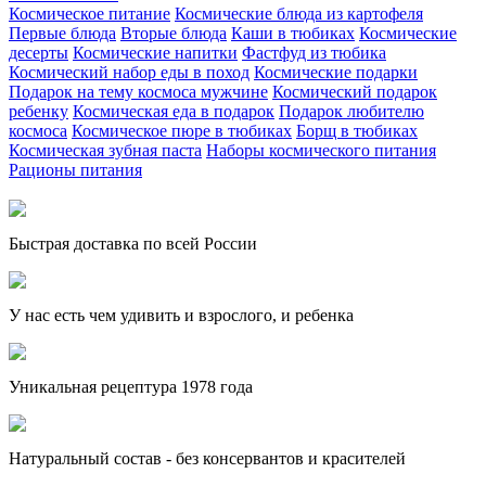
Космическое питание
Космические блюда из картофеля
Первые блюда
Вторые блюда
Каши в тюбиках
Космические
десерты
Космические напитки
Фастфуд из тюбика
Космический набор еды в поход
Космические подарки
Подарок на тему космоса мужчине
Космический подарок
ребенку
Космическая еда в подарок
Подарок любителю
космоса
Космическое пюре в тюбиках
Борщ в тюбиках
Космическая зубная паста
Наборы космического питания
Рационы питания
Быстрая доставка по всей России
У нас есть чем удивить и взрослого, и ребенка
Уникальная рецептура 1978 года
Натуральный состав - без консервантов и красителей