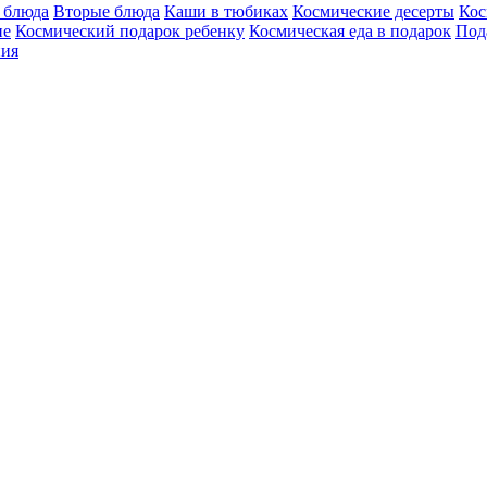
 блюда
Вторые блюда
Каши в тюбиках
Космические десерты
Кос
не
Космический подарок ребенку
Космическая еда в подарок
Под
ния