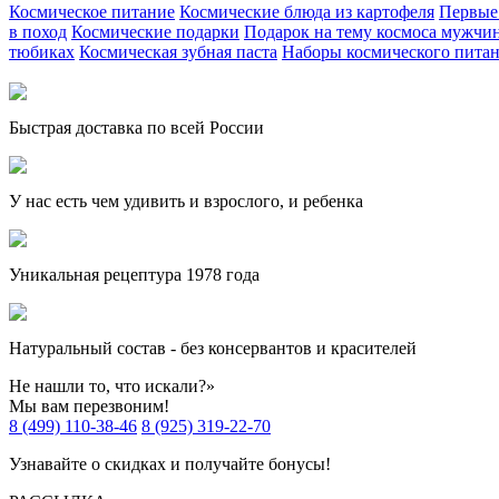
Космическое питание
Космические блюда из картофеля
Первые
в поход
Космические подарки
Подарок на тему космоса мужчи
тюбиках
Космическая зубная паста
Наборы космического пита
Быстрая доставка по всей России
У нас есть чем удивить и взрослого, и ребенка
Уникальная рецептура 1978 года
Натуральный состав - без консервантов и красителей
Не нашли то, что искали?»
Мы вам перезвоним!
8 (499) 110-38-46
8 (925) 319-22-70
Узнавайте о скидках и получайте бонусы!