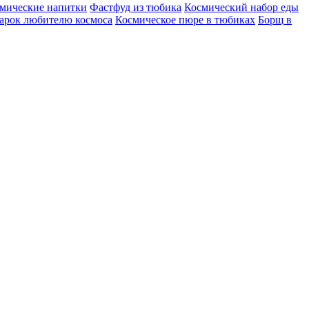
мические напитки
Фастфуд из тюбика
Космический набор еды
арок любителю космоса
Космическое пюре в тюбиках
Борщ в