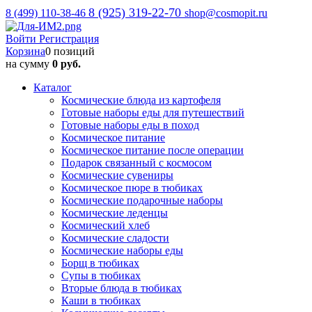
8 (925) 319-22-70
8 (499) 110-38-46
shop@cosmopit.ru
Войти
Регистрация
Корзина
0 позиций
на сумму
0 руб.
Каталог
Космические блюда из картофеля
Готовые наборы еды для путешествий
Готовые наборы еды в поход
Космическое питание
Космическое питание после операции
Подарок связанный с космосом
Космические сувениры
Космическое пюре в тюбиках
Космические подарочные наборы
Космические леденцы
Космический хлеб
Космические сладости
Космические наборы еды
Борщ в тюбиках
Супы в тюбиках
Вторые блюда в тюбиках
Каши в тюбиках