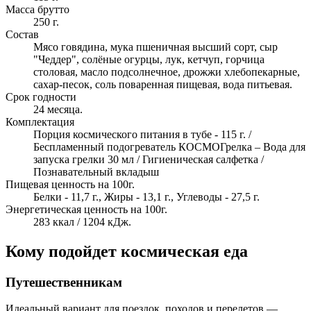
Масса брутто
250 г.
Состав
Мясо говядина, мука пшеничная высший сорт, сыр
"Чеддер", солёные огурцы, лук, кетчуп, горчица
столовая, масло подсолнечное, дрожжи хлебопекарные,
сахар-песок, соль поваренная пищевая, вода питьевая.
Срок годности
24 месяца.
Комплектация
Порция космического питания в тубе - 115 г. /
Беспламенный подогреватель КОСМОГрелка – Вода для
запуска грелки 30 мл / Гигиеническая салфетка /
Познавательный вкладыш
Пищевая ценность на 100г.
Белки - 11,7 г., Жиры - 13,1 г., Углеводы - 27,5 г.
Энергетическая ценность на 100г.
283 ккал / 1204 кДж.
Кому подойдет космическая еда
Путешественникам
Идеальный вариант для поездок, походов и перелетов —