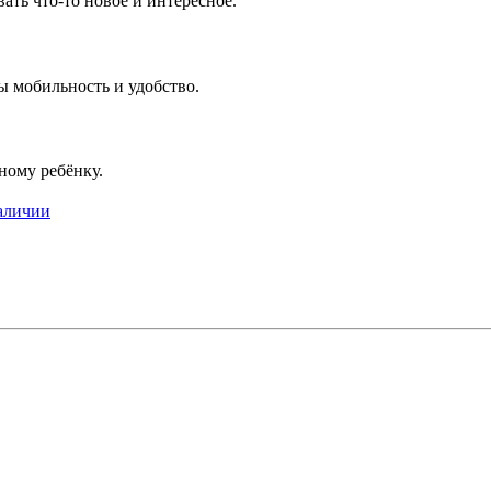
ть что-то новое и интересное.
ы мобильность и удобство.
ному ребёнку.
аличии