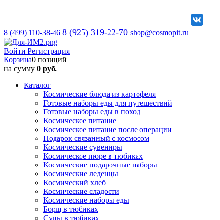
8 (925) 319-22-70
8 (499) 110-38-46
shop@cosmopit.ru
Войти
Регистрация
Корзина
0 позиций
на сумму
0 руб.
Каталог
Космические блюда из картофеля
Готовые наборы еды для путешествий
Готовые наборы еды в поход
Космическое питание
Космическое питание после операции
Подарок связанный с космосом
Космические сувениры
Космическое пюре в тюбиках
Космические подарочные наборы
Космические леденцы
Космический хлеб
Космические сладости
Космические наборы еды
Борщ в тюбиках
Супы в тюбиках