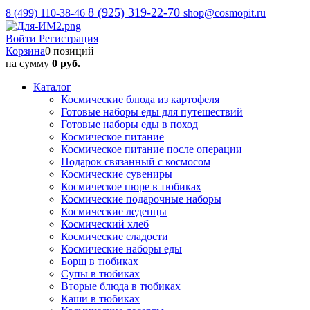
8 (925) 319-22-70
8 (499) 110-38-46
shop@cosmopit.ru
Войти
Регистрация
Корзина
0 позиций
на сумму
0 руб.
Каталог
Космические блюда из картофеля
Готовые наборы еды для путешествий
Готовые наборы еды в поход
Космическое питание
Космическое питание после операции
Подарок связанный с космосом
Космические сувениры
Космическое пюре в тюбиках
Космические подарочные наборы
Космические леденцы
Космический хлеб
Космические сладости
Космические наборы еды
Борщ в тюбиках
Супы в тюбиках
Вторые блюда в тюбиках
Каши в тюбиках