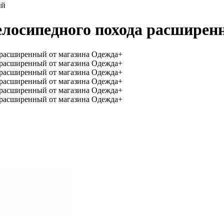
ый
елосипедного похода расшире