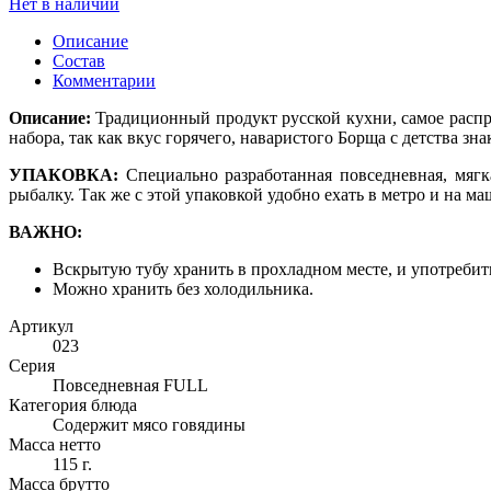
Нет в наличии
Описание
Состав
Комментарии
Описание:
Традиционный продукт русской кухни, самое распр
набора, так как вкус горячего, наваристого Борща с детства зн
УПАКОВКА
:
Специально разработанная повседневная, мягк
рыбалку. Так же с этой упаковкой удобно ехать в метро и на ма
ВАЖНО:
Вскрытую тубу хранить в прохладном месте, и употребить
Можно хранить без холодильника.
Артикул
023
Серия
Повседневная FULL
Категория блюда
Содержит мясо говядины
Масса нетто
115 г.
Масса брутто